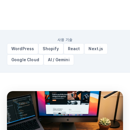
전문 업종
사용 기술
WordPress
Shopify
React
Next.js
Google Cloud
AI / Gemini